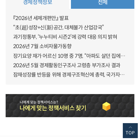
경제정책정보
전체
『2026년 세제개편안』 발표
“초(超)성장+신(新)공간, 대체불가 산업강국”
과기정통부, ‘누누티비 시즌2’에 강력 대응 의지 밝혀
2026년 7월 소비자물가동향
장기요양 재가 어르신 10명 중 7명, “아파도 살던 집에서 살겠다” 「2025년 장기요양실태조사」 결과 발표
2026년 5월 경제활동인구조사 고령층 부가조사 결과
잠재성장률 반등을 위해 경제구조혁신에 총력, 국가자산 관리체계 대전환
TOP