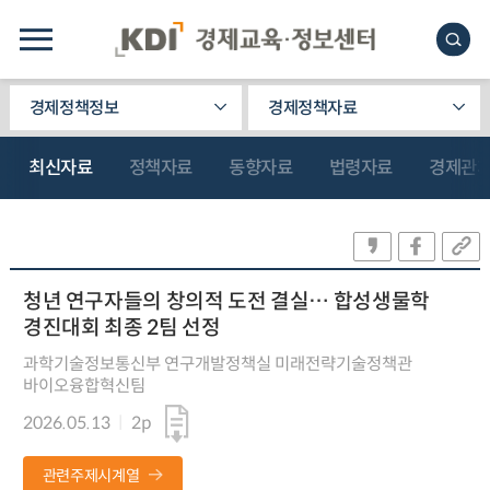
경제정책정보
경제정책자료
최신자료
정책자료
동향자료
법령자료
경제관
청년 연구자들의 창의적 도전 결실… 합성생물학
경진대회 최종 2팀 선정
과학기술정보통신부 연구개발정책실 미래전략기술정책관
바이오융합혁신팀
2026.05.13
2p
관련주제시계열