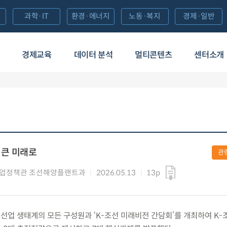
과학·IT
환경·에너지
노동·복지
경제·일반
경제교육
데이터 분석
멀티콘텐츠
센터소개
더 큰 미래로
관
산업정책관 조선해양플랜트과
2026.05.13
13p
) 조선업 생태계의 모든 구성원과 ‘K-조선 미래비전 간담회’를 개최하여 K-