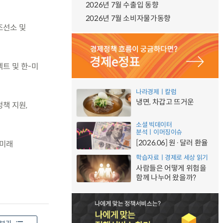
2026년 7월 수출입 동향
2026년 7월 소비자물가동향
 조선소 및
젝트 및 한-미
나라경제ㅣ칼럼
냉면, 차갑고 뜨거운
정책 지원,
소셜 빅데이터
분석ㅣ이머징이슈
[2026.06] 원·달러 환율
 미래
학습자료ㅣ경제로 세상 읽기
사람들은 어떻게 위험을
함께 나누어 왔을까?