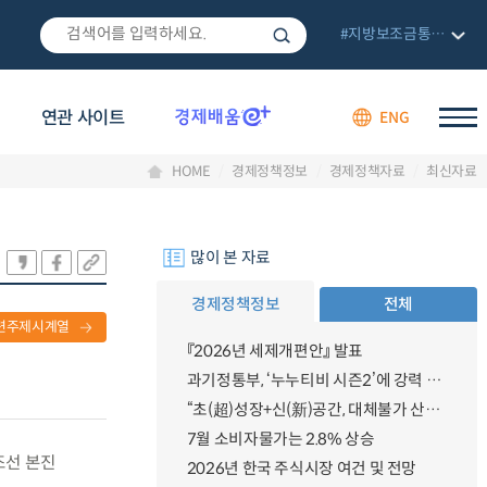
#지방보조금통합관리망
연관 사이트
ENG
HOME
경제정책정보
경제정책자료
최신자료
많이 본 자료
경제정책정보
전체
련주제시계열
『2026년 세제개편안』 발표
과기정통부, ‘누누티비 시즌2’에 강력 대응 의지 밝혀
“초(超)성장+신(新)공간, 대체불가 산업강국”
7월 소비자물가는 2.8% 상승
조선 본진
2026년 한국 주식시장 여건 및 전망