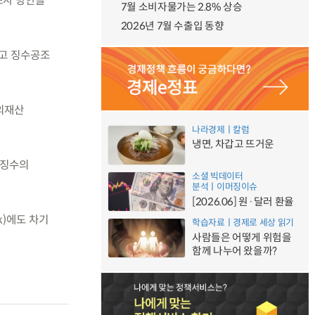
조사 방안을
7월 소비자물가는 2.8% 상승
2026년 7월 수출입 동향
하고 징수공조
외재산
나라경제ㅣ칼럼
냉면, 차갑고 뜨거운
 징수의
소셜 빅데이터
분석ㅣ이머징이슈
[2026.06] 원·달러 환율
k)에도 차기
학습자료ㅣ경제로 세상 읽기
사람들은 어떻게 위험을
함께 나누어 왔을까?