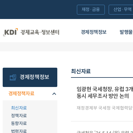
재정·금융
산업·무역
경제정책정보
발행물
최신자료
경제정책정보
임광현 국세청장, 유럽 3
경제정책자료
동시 세무조사 방안 논의
최신자료
재정경제부 국세청 국제협력
정책자료
동향자료
법령자료