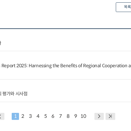
목록
다
 Report 2025: Harnessing the Benefits of Regional Cooperation 
의 평가와 시사점
1
2
3
4
5
6
7
8
9
10