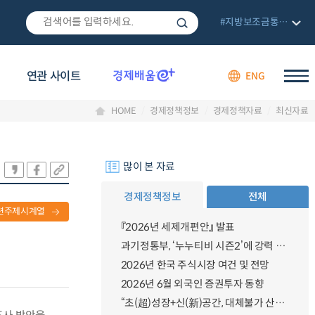
#지방보조금통합관리망
연관 사이트
ENG
HOME
경제정책정보
경제정책자료
최신자료
많이 본 자료
경제정책정보
전체
련주제시계열
『2026년 세제개편안』 발표
과기정통부, ‘누누티비 시즌2’에 강력 대응 의지 밝혀
2026년 한국 주식시장 여건 및 전망
2026년 6월 외국인 증권투자 동향
“초(超)성장+신(新)공간, 대체불가 산업강국”