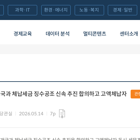
과학·IT
환경·에너지
노동·복지
경제·일반
경제교육
데이터 분석
멀티콘텐츠
센터소개
개국과 체납세금 징수공조 신속 추진 합의하고 고액체납자
관
담당관실
2026.05.14
7p