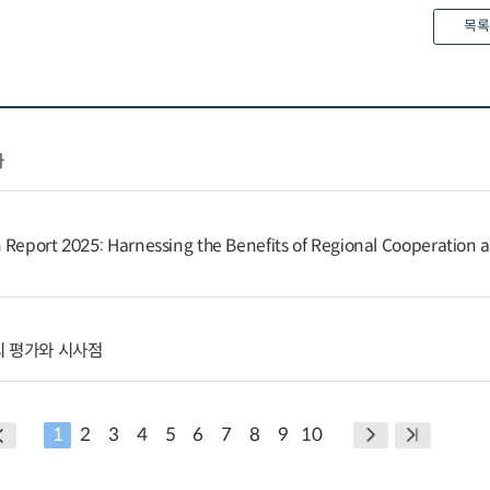
목록
다
 Report 2025: Harnessing the Benefits of Regional Cooperation 
의 평가와 시사점
1
2
3
4
5
6
7
8
9
10