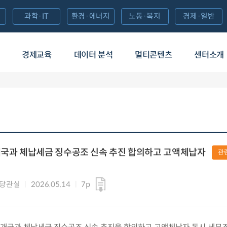
과학·IT
환경·에너지
노동·복지
경제·일반
경제교육
데이터 분석
멀티콘텐츠
센터소개
개국과 체납세금 징수공조 신속 추진 합의하고 고액체납자
관
담당관실
2026.05.14
7p