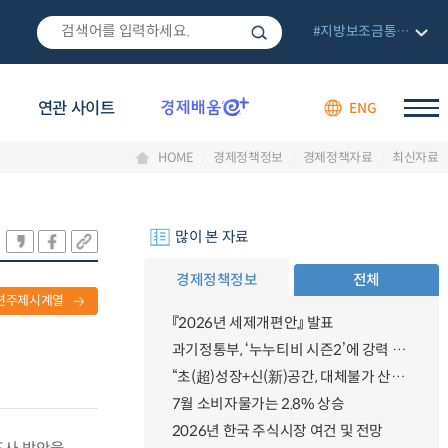
#지방보조금통합관리망
연관 사이트
ENG
HOME
경제정책정보
경제정책자료
최신자료
많이 본 자료
경제정책정보
전체
련주제시계열
『2026년 세제개편안』 발표
과기정통부, ‘누누티비 시즌2’에 강력 대응 의지 밝혀
“초(超)성장+신(新)공간, 대체불가 산업강국”
7월 소비자물가는 2.8% 상승
2026년 한국 주식시장 여건 및 전망