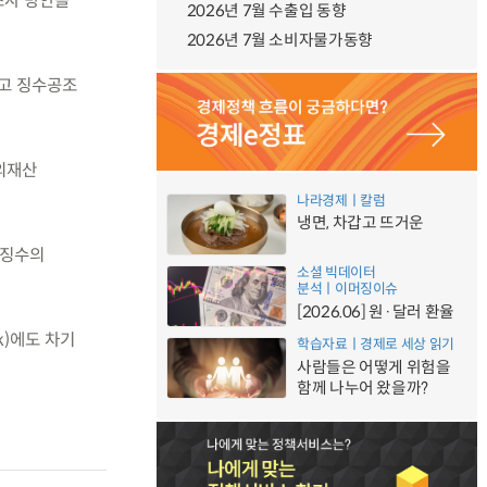
조사 방안을
2026년 7월 수출입 동향
2026년 7월 소비자물가동향
하고 징수공조
외재산
나라경제ㅣ칼럼
냉면, 차갑고 뜨거운
 징수의
소셜 빅데이터
분석ㅣ이머징이슈
[2026.06] 원·달러 환율
k)에도 차기
학습자료ㅣ경제로 세상 읽기
사람들은 어떻게 위험을
함께 나누어 왔을까?