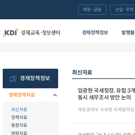
재정·금융
산업·무역
경제정책정보
발행물
최신자료
경제정책정보
임광현 국세청장, 유럽 3
경제정책자료
동시 세무조사 방안 논의
최신자료
재정경제부 국세청 국제협력
정책자료
동향자료
법령자료