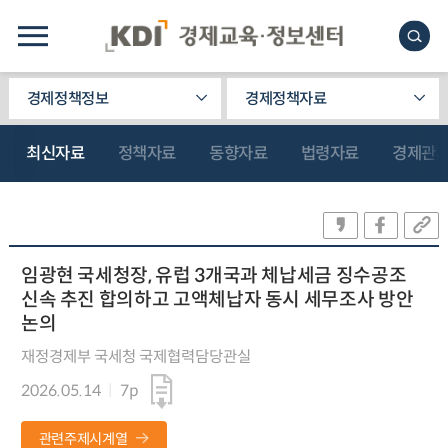
경제정책정보
경제정책자료
최신자료
정책자료
동향자료
법령자료
경제관
임광현 국세청장, 유럽 3개국과 체납세금 징수공조
신속 추진 합의하고 고액체납자 동시 세무조사 방안
논의
재정경제부 국세청 국제협력담당관실
2026.05.14
7p
관련주제시계열