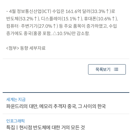
- 4월 정보통신산업(ICT) 수입은 161.6억 달러(33.3%↑)로
반도체(53.2%↑), 디스플레이(15.1%↑), 휴대폰(10.6%↑),
컴퓨터·주변기기(27.0%↑) 등 주요 품목이 증가하였고, 수입
증가에도 중국(홍콩 포함, △10.5%)만 감소함.
<첨부> 동향 세부자료
목록보기
세계는 지금
파운드리의 대만, 메모리 추격자 중국, 그 사이의 한국
인포그래픽
특집ㅣ현시점 반도체에 대한 거의 모든 것