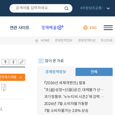
#지방보조금통합관리망
연관 사이트
ENG
HOME
경제정책정보
경제정책자료
최신자료
많이 본 자료
경제정책정보
전체
련주제시계열
『2026년 세제개편안』 발표
“초(超)성장+신(新)공간, 대체불가 산업강국”
과기정통부, ‘누누티비 시즌2’에 강력 대응 의지 밝혀
2026년 7월 소비자물가동향
다.
7월 소비자물가는 2.8% 상승