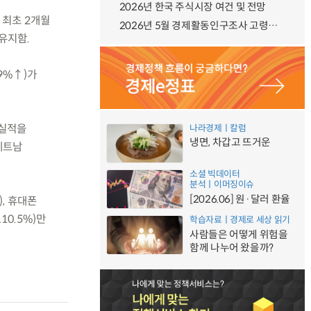
2026년 한국 주식시장 여건 및 전망
상 최초 2개월
2026년 5월 경제활동인구조사 고령층 부가조사 결과
 유지함.
.9%↑)가
 실적을
나라경제ㅣ칼럼
냉면, 차갑고 뜨거운
 베트남
소셜 빅데이터
분석ㅣ이머징이슈
[2026.06] 원·달러 환율
), 휴대폰
10.5%)만
학습자료ㅣ경제로 세상 읽기
사람들은 어떻게 위험을
함께 나누어 왔을까?