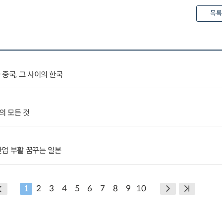
목록
중국, 그 사이의 한국
의 모든 것
산업 부활 꿈꾸는 일본
1
2
3
4
5
6
7
8
9
10