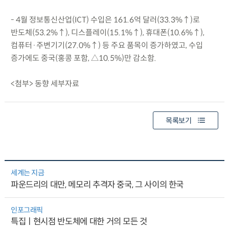
- 4월 정보통신산업(ICT) 수입은 161.6억 달러(33.3%↑)로
반도체(53.2%↑), 디스플레이(15.1%↑), 휴대폰(10.6%↑),
컴퓨터·주변기기(27.0%↑) 등 주요 품목이 증가하였고, 수입
증가에도 중국(홍콩 포함, △10.5%)만 감소함.
<첨부> 동향 세부자료
목록보기
세계는 지금
파운드리의 대만, 메모리 추격자 중국, 그 사이의 한국
인포그래픽
특집ㅣ현시점 반도체에 대한 거의 모든 것