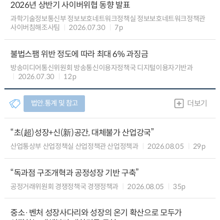
2026년 상반기 사이버위협 동향 발표
과학기술정보통신부 정보보호네트워크정책실 정보보호네트워크정책관
사이버침해조사팀
2026.07.30
7p
불법스팸 위반 정도에 따라 최대 6% 과징금
방송미디어통신위원회 방송통신이용자정책국 디지털이용자기반과
2026.07.30
12p
법안.통계 및 참고
더보기
“초(超)성장+신(新)공간, 대체불가 산업강국”
산업통상부 산업정책실 산업정책관 산업정책과
2026.08.05
29p
“독과점 구조개혁과 공정성장 기반 구축”
공정거래위원회 경쟁정책국 경쟁정책과
2026.08.05
35p
중소·벤처 성장사다리와 성장의 온기 확산으로 모두가