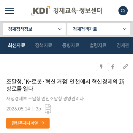
경제정책정보
경제정책자료
최신자료
정책자료
동향자료
법령자료
경제관
조달청, ‘K-로봇·혁신 거점’ 인천에서 혁신경제의 新
항로를 열다
재정경제부 조달청 인천조달청 경영관리과
2026.05.14
3p
관련주제시계열