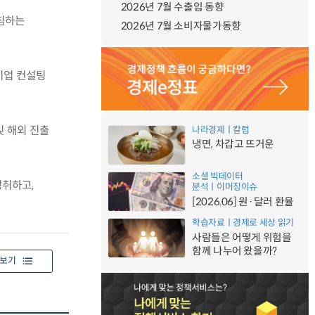
2026년 7월 수출입 동향
받침하는
2026년 7월 소비자물가동향
기업 컨설팅
및 해외 진출
나라경제ㅣ칼럼
냉면, 차갑고 뜨거운
소셜 빅데이터
청취하고,
분석ㅣ이머징이슈
[2026.06] 원·달러 환율
학습자료ㅣ경제로 세상 읽기
사람들은 어떻게 위험을
함께 나누어 왔을까?
보기