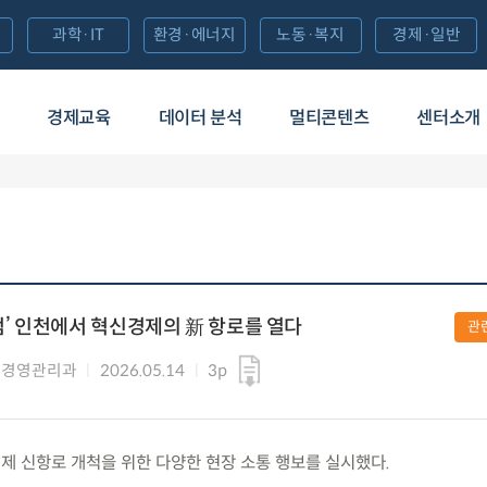
과학·IT
환경·에너지
노동·복지
경제·일반
경제교육
데이터 분석
멀티콘텐츠
센터소개
점’ 인천에서 혁신경제의 新 항로를 열다
관
 경영관리과
2026.05.14
3p
혁신경제 신항로 개척을 위한 다양한 현장 소통 행보를 실시했다.