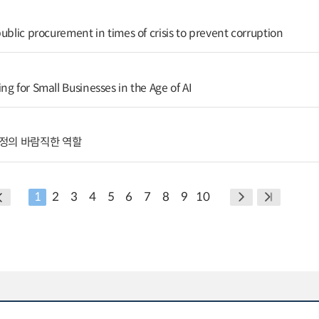
ublic procurement in times of crisis to prevent corruption
g for Small Businesses in the Age of AI
정의 바람직한 역할
1
2
3
4
5
6
7
8
9
10