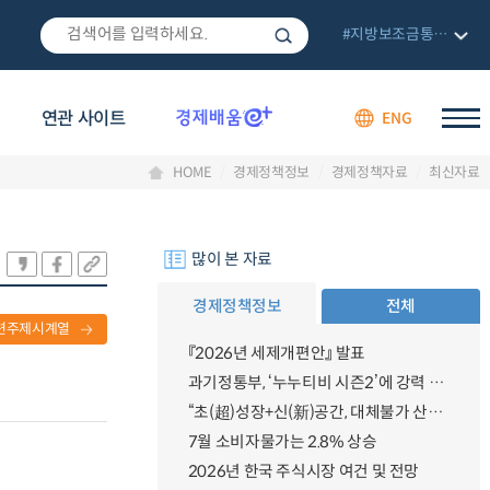
#지방보조금통합관리망
연관 사이트
ENG
HOME
경제정책정보
경제정책자료
최신자료
많이 본 자료
경제정책정보
전체
련주제시계열
『2026년 세제개편안』 발표
과기정통부, ‘누누티비 시즌2’에 강력 대응 의지 밝혀
“초(超)성장+신(新)공간, 대체불가 산업강국”
7월 소비자물가는 2.8% 상승
2026년 한국 주식시장 여건 및 전망