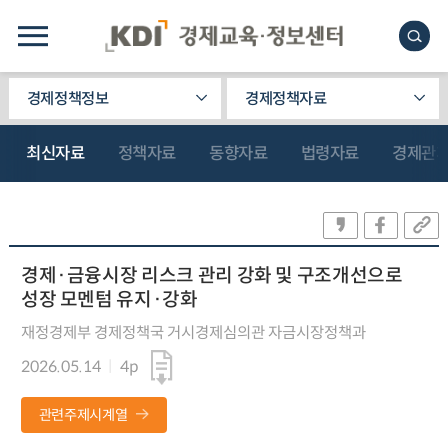
경제정책정보
경제정책자료
최신자료
정책자료
동향자료
법령자료
경제관
경제·금융시장 리스크 관리 강화 및 구조개선으로
성장 모멘텀 유지·강화
재정경제부 경제정책국 거시경제심의관 자금시장정책과
2026.05.14
4p
관련주제시계열