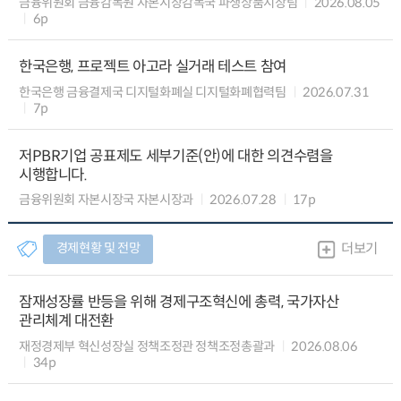
금융위원회 금융감독원 자본시장감독국 파생상품시장팀
2026.08.05
6p
한국은행, 프로젝트 아고라 실거래 테스트 참여
한국은행 금융결제국 디지털화폐실 디지털화폐협력팀
2026.07.31
7p
저PBR기업 공표제도 세부기준(안)에 대한 의견수렴을
시행합니다.
금융위원회 자본시장국 자본시장과
2026.07.28
17p
경제현황 및 전망
더보기
잠재성장률 반등을 위해 경제구조혁신에 총력, 국가자산
관리체계 대전환
재정경제부 혁신성장실 정책조정관 정책조정총괄과
2026.08.06
34p