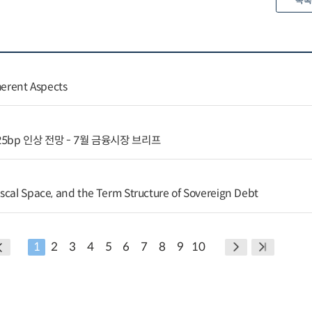
목록
herent Aspects
5bp 인상 전망 - 7월 금융시장 브리프
scal Space, and the Term Structure of Sovereign Debt
1
2
3
4
5
6
7
8
9
10