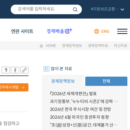
#지방보조금통합관리망
연관 사이트
ENG
HOME
경제정책정보
경제정책자료
최신자료
많이 본 자료
경제정책정보
전체
련주제시계열
『2026년 세제개편안』 발표
과기정통부, ‘누누티비 시즌2’에 강력 대응 의지 밝혀
2026년 한국 주식시장 여건 및 전망
2026년 6월 외국인 증권투자 동향
인을 점검하고
“초(超)성장+신(新)공간, 대체불가 산업강국”