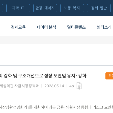
과학·IT
환경·에너지
노동·복지
경제·일반
경제교육
데이터 분석
멀티콘텐츠
센터소개
리 강화 및 구조개선으로 성장 모멘텀 유지·강화
관
경제심의관 자금시장정책과
2026.05.14
4p
목) 「시장상황점검회의」를 개최하여 최근 금융·외환시장 동향과 리스크 요