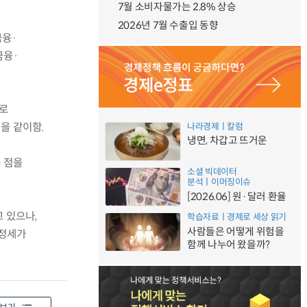
7월 소비자물가는 2.8% 상승
2026년 7월 수출입 동향
금융·
금융·
으로
을 같이함.
나라경제ㅣ칼럼
냉면, 차갑고 뜨거운
 점을
소셜 빅데이터
분석ㅣ이머징이슈
[2026.06] 원·달러 환율
 있으나,
학습자료ㅣ경제로 세상 읽기
사람들은 어떻게 위험을
안정세가
함께 나누어 왔을까?