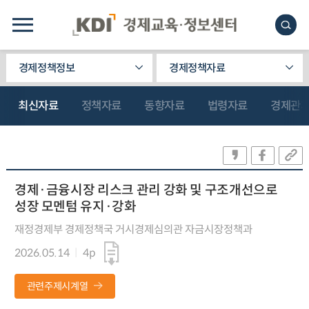
경제정책정보
경제정책자료
최신자료
정책자료
동향자료
법령자료
경제관
경제·금융시장 리스크 관리 강화 및 구조개선으로
성장 모멘텀 유지·강화
재정경제부 경제정책국 거시경제심의관 자금시장정책과
2026.05.14
4p
관련주제시계열