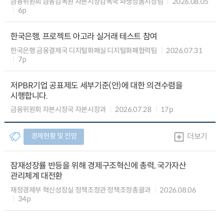
금융위원회 금융감독원 자본시장감독국 파생상품시장팀
2026.08.05
6p
한국은행, 프로젝트 아고라 실거래 테스트 참여
한국은행 금융결제국 디지털화폐실 디지털화폐협력팀
2026.07.31
7p
저PBR기업 공표제도 세부기준(안)에 대한 의견수렴을
시행합니다.
금융위원회 자본시장국 자본시장과
2026.07.28
17p
경제현황 및 전망
더보기
잠재성장률 반등을 위해 경제구조혁신에 총력, 국가자산
관리체계 대전환
재정경제부 혁신성장실 정책조정관 정책조정총괄과
2026.08.06
34p