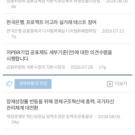
금융위원회 금융감독원 자본시장감독국 파생상품시장팀
2026.08.05
6p
한국은행, 프로젝트 아고라 실거래 테스트 참여
한국은행 금융결제국 디지털화폐실 디지털화폐협력팀
2026.07.31
7p
저PBR기업 공표제도 세부기준(안)에 대한 의견수렴을
시행합니다.
금융위원회 자본시장국 자본시장과
2026.07.28
17p
경제현황 및 전망
더보기
잠재성장률 반등을 위해 경제구조혁신에 총력, 국가자산
관리체계 대전환
재정경제부 혁신성장실 정책조정관 정책조정총괄과
2026.08.06
34p