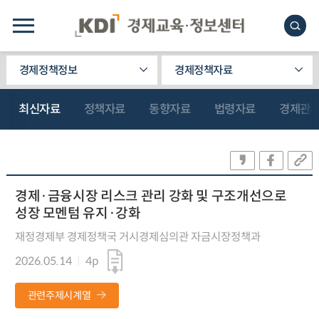
경제정책정보
경제정책자료
최신자료
정책자료
동향자료
법령자료
경제관
경제·금융시장 리스크 관리 강화 및 구조개선으로
성장 모멘텀 유지·강화
재정경제부 경제정책국 거시경제심의관 자금시장정책과
2026.05.14
4p
관련주제시계열