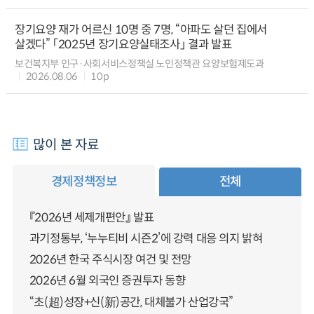
장기요양 재가 어르신 10명 중 7명, “아파도 살던 집에서
살겠다” 「2025년 장기요양실태조사」 결과 발표
보건복지부 인구·사회서비스정책실 노인정책관 요양보험제도과
2026.08.06
10p
많이 본 자료
경제정책정보
전체
『2026년 세제개편안』 발표
과기정통부, ‘누누티비 시즌2’에 강력 대응 의지 밝혀
2026년 한국 주식시장 여건 및 전망
2026년 6월 외국인 증권투자 동향
“초(超)성장+신(新)공간, 대체불가 산업강국”