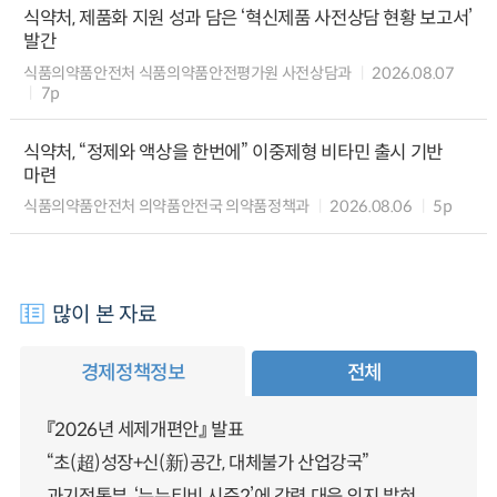
식약처, 제품화 지원 성과 담은 ‘혁신제품 사전상담 현황 보고서’
발간
식품의약품안전처 식품의약품안전평가원 사전상담과
2026.08.07
7p
식약처, “정제와 액상을 한번에” 이중제형 비타민 출시 기반
마련
식품의약품안전처 의약품안전국 의약품정책과
2026.08.06
5p
많이 본 자료
경제정책정보
전체
『2026년 세제개편안』 발표
“초(超)성장+신(新)공간, 대체불가 산업강국”
과기정통부, ‘누누티비 시즌2’에 강력 대응 의지 밝혀