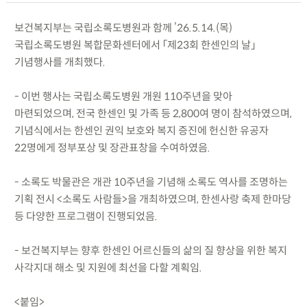
보건복지부는 국립소록도병원과 함께 ’26.5.14.(목)
국립소록도병원 복합문화센터에서 「제23회 한센인의 날」
기념행사를 개최했다.
- 이번 행사는 국립소록도병원 개원 110주년을 맞아
마련되었으며, 전국 한센인 및 가족 등 2,800여 명이 참석하였으며,
기념식에서는 한센인 권익 보호와 복지 증진에 헌신한 유공자
22명에게 정부포상 및 장관표창을 수여하였음.
- 소록도 박물관은 개관 10주년을 기념해 소록도 역사를 조명하는
기획 전시 <소록도 사람들>을 개최하였으며, 한센사랑 축제 한마당
등 다양한 프로그램이 진행되었음.
- 보건복지부는 향후 한센인 어르신들의 삶의 질 향상을 위한 복지
사각지대 해소 및 지원에 최선을 다할 계획임.
<붙임>