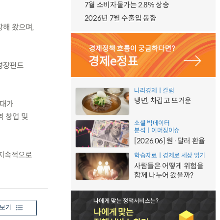
7월 소비자물가는 2.8% 상승
2026년 7월 수출입 동향
장해 왔으며,
역성장펀드
나라경제ㅣ칼럼
냉면, 차갑고 뜨거운
확대가
역 창업 및
소셜 빅데이터
분석ㅣ이머징이슈
[2026.06] 원·달러 환율
 지속적으로
학습자료ㅣ경제로 세상 읽기
사람들은 어떻게 위험을
함께 나누어 왔을까?
보기