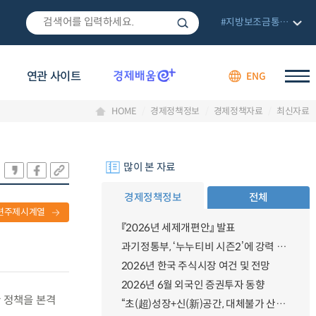
#지방보조금통합관리망
연관 사이트
ENG
HOME
경제정책정보
경제정책자료
최신자료
많이 본 자료
경제정책정보
전체
련주제시계열
『2026년 세제개편안』 발표
과기정통부, ‘누누티비 시즌2’에 강력 대응 의지 밝혀
2026년 한국 주식시장 여건 및 전망
2026년 6월 외국인 증권투자 동향
한 정책을 본격
“초(超)성장+신(新)공간, 대체불가 산업강국”