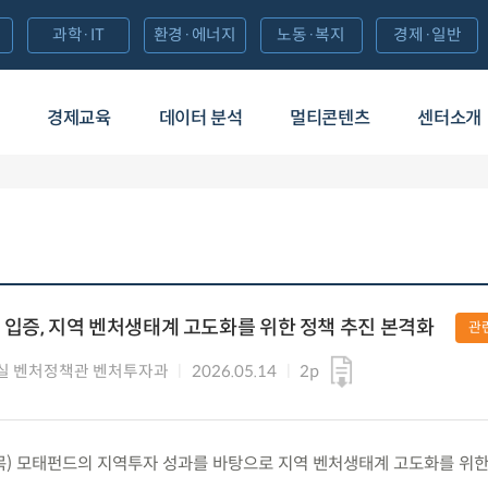
과학·IT
환경·에너지
노동·복지
경제·일반
경제교육
데이터 분석
멀티콘텐츠
센터소개
입증, 지역 벤처생태계 고도화를 위한 정책 추진 본격화
관
실 벤처정책관 벤처투자과
2026.05.14
2p
.(목) 모태펀드의 지역투자 성과를 바탕으로 지역 벤처생태계 고도화를 위