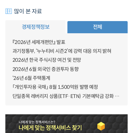
많이 본 자료
경제정책정보
전체
『2026년 세제개편안』 발표
과기정통부, ‘누누티비 시즌2’에 강력 대응 의지 밝혀
2026년 한국 주식시장 여건 및 전망
2026년 6월 외국인 증권투자 동향
‘26년 6월 주택통계
「개인투자용 국채」 8월 1,500억원 발행 예정
단일종목 레버리지 상품(ETF·ETN) 기본예탁금 강화 조기시행 방안 안내