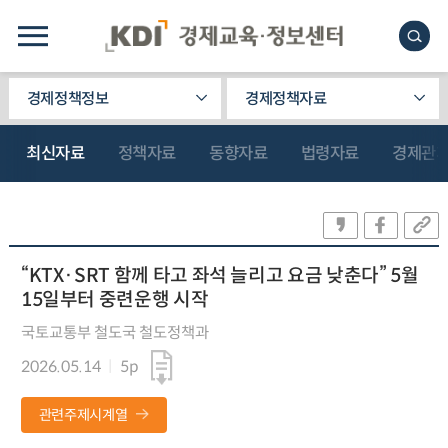
경제정책정보
경제정책자료
최신자료
정책자료
동향자료
법령자료
경제관
“KTX·SRT 함께 타고 좌석 늘리고 요금 낮춘다” 5월
15일부터 중련운행 시작
국토교통부 철도국 철도정책과
2026.05.14
5p
관련주제시계열