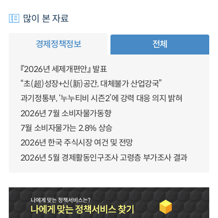
많이 본 자료
경제정책정보
전체
『2026년 세제개편안』 발표
“초(超)성장+신(新)공간, 대체불가 산업강국”
과기정통부, ‘누누티비 시즌2’에 강력 대응 의지 밝혀
2026년 7월 소비자물가동향
7월 소비자물가는 2.8% 상승
2026년 한국 주식시장 여건 및 전망
2026년 5월 경제활동인구조사 고령층 부가조사 결과