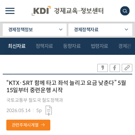
경제정책정보
경제정책자료
최신자료
정책자료
동향자료
법령자료
경제관
“KTX·SRT 함께 타고 좌석 늘리고 요금 낮춘다” 5월
15일부터 중련운행 시작
국토교통부 철도국 철도정책과
2026.05.14
5p
관련주제시계열