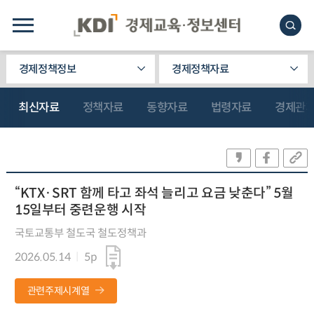
경제정책정보
경제정책자료
최신자료
정책자료
동향자료
법령자료
경제관
“KTX·SRT 함께 타고 좌석 늘리고 요금 낮춘다” 5월
15일부터 중련운행 시작
국토교통부 철도국 철도정책과
2026.05.14
5p
관련주제시계열