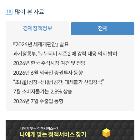
많이 본 자료
경제정책정보
전체
『2026년 세제개편안』 발표
과기정통부, ‘누누티비 시즌2’에 강력 대응 의지 밝혀
2026년 한국 주식시장 여건 및 전망
2026년 6월 외국인 증권투자 동향
“초(超)성장+신(新)공간, 대체불가 산업강국”
7월 소비자물가는 2.8% 상승
2026년 7월 수출입 동향