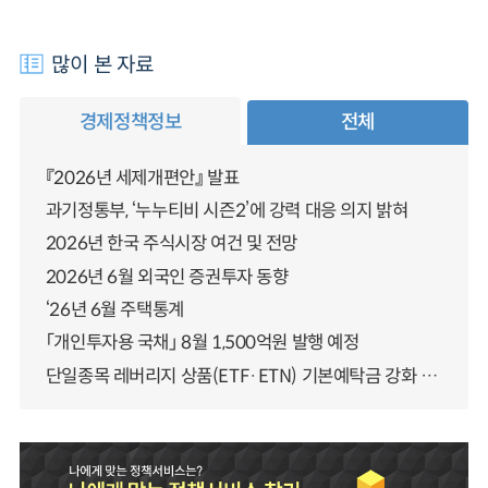
많이 본 자료
경제정책정보
전체
『2026년 세제개편안』 발표
과기정통부, ‘누누티비 시즌2’에 강력 대응 의지 밝혀
2026년 한국 주식시장 여건 및 전망
2026년 6월 외국인 증권투자 동향
‘26년 6월 주택통계
「개인투자용 국채」 8월 1,500억원 발행 예정
단일종목 레버리지 상품(ETF·ETN) 기본예탁금 강화 조기시행 방안 안내