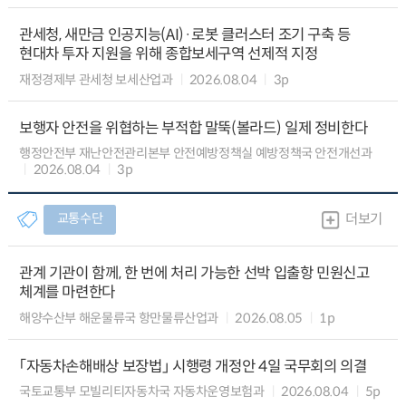
관세청, 새만금 인공지능(AI)·로봇 클러스터 조기 구축 등
현대차 투자 지원을 위해 종합보세구역 선제적 지정
재정경제부 관세청 보세산업과
2026.08.04
3p
보행자 안전을 위협하는 부적합 말뚝(볼라드) 일제 정비한다
행정안전부 재난안전관리본부 안전예방정책실 예방정책국 안전개선과
2026.08.04
3p
교통수단
더보기
관계 기관이 함께, 한 번에 처리 가능한 선박 입출항 민원신고
체계를 마련한다
해양수산부 해운물류국 항만물류산업과
2026.08.05
1p
「자동차손해배상 보장법」 시행령 개정안 4일 국무회의 의결
국토교통부 모빌리티자동차국 자동차운영보험과
2026.08.04
5p