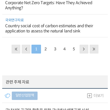
Corporate Net Zero Targets: Have They Achieved
Anything?
국외연구자료
Country social cost of carbon estimates and their
application to assess the natural land sink
1
2
3
4
5
관련 주제 자료
일반산업정책
더보기