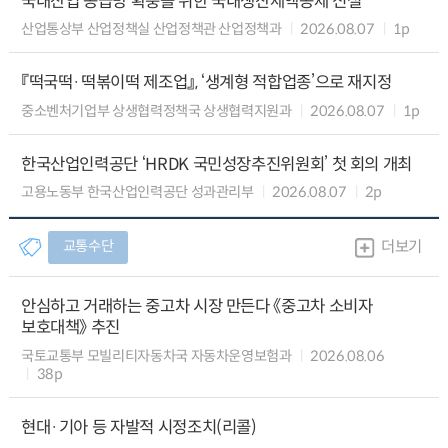
국내산업 공급망 확충을 위한 국내생산세액공제 신설
산업통상부 산업정책실 산업정책관 산업정책과
2026.08.07
1p
『떡국떡·떡볶이떡 제조업』, ‘생계형 적합업종’으로 재지정
중소벤처기업부 상생협력정책국 상생협력지원과
2026.08.07
1p
한국산업인력공단 ‘HRDK 국민성장추진위원회’ 첫 회의 개최
고용노동부 한국산업인력공단 성과관리부
2026.08.07
2p
교통수단
더보기
안심하고 거래하는 중고차 시장 만든다 《중고차 소비자
보호대책》 추진
국토교통부 모빌리티자동차국 자동차운영보험과
2026.08.06
38p
현대·기아 등 자발적 시정조치(리콜)