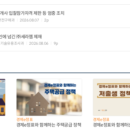
8개사 입찰참가자격 제한 등 엄중 조치
안전구매과
2026.08.07
2p
인에 넘긴 ㈜세라젬 제재
 기술유용조사과
2026.08.06
9p
경제e정표
경제e정표
경제e정표와 함께하는 주택공급 정책
경제e정표와 함께하