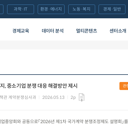
과학·IT
환경·에너지
노동·복지
경제·일반
경제교육
데이터 분석
멀티콘텐츠
센터소개
, 중소기업 분쟁 대응 해결방안 제시
관
책관 계약분쟁심사과
2026.05.13
2p
소기업중앙회와 공동으로「2026년 제1차 국가계약 분쟁조정제도 설명회」를