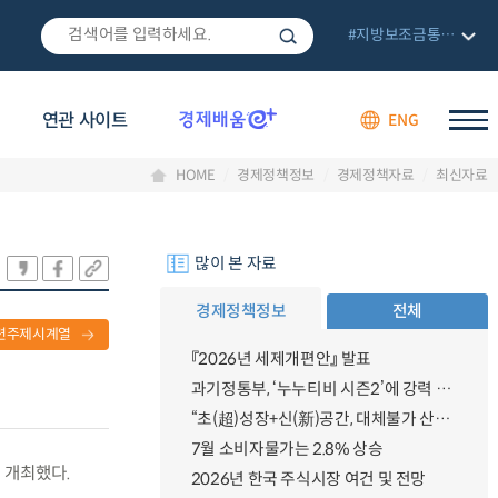
#지방보조금통합관리망
연관 사이트
ENG
HOME
경제정책정보
경제정책자료
최신자료
많이 본 자료
경제정책정보
전체
련주제시계열
『2026년 세제개편안』 발표
과기정통부, ‘누누티비 시즌2’에 강력 대응 의지 밝혀
“초(超)성장+신(新)공간, 대체불가 산업강국”
7월 소비자물가는 2.8% 상승
 개최했다.
2026년 한국 주식시장 여건 및 전망