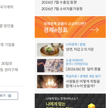
2026년 7월 수출입 동향
 국가계약
2026년 7월 소비자물가동향
결 방안을
분쟁 기업을
나라경제ㅣ칼럼
냉면, 차갑고 뜨거운
소셜 빅데이터
 30일로
분석ㅣ이머징이슈
[2026.06] 원·달러 환율
 등 권리구제
학습자료ㅣ경제로 세상 읽기
사람들은 어떻게 위험을
함께 나누어 왔을까?
보기