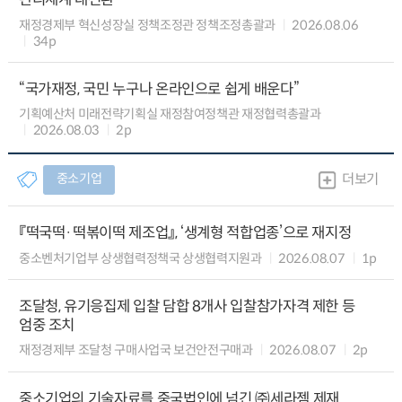
재정경제부 혁신성장실 정책조정관 정책조정총괄과
2026.08.06
34p
“국가재정, 국민 누구나 온라인으로 쉽게 배운다”
기획예산처 미래전략기획실 재정참여정책관 재정협력총괄과
2026.08.03
2p
중소기업
더보기
『떡국떡·떡볶이떡 제조업』, ‘생계형 적합업종’으로 재지정
중소벤처기업부 상생협력정책국 상생협력지원과
2026.08.07
1p
조달청, 유기응집제 입찰 담합 8개사 입찰참가자격 제한 등
엄중 조치
재정경제부 조달청 구매사업국 보건안전구매과
2026.08.07
2p
중소기업의 기술자료를 중국법인에 넘긴 ㈜세라젬 제재