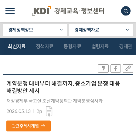
경제정책정보
경제정책자료
최신자료
정책자료
동향자료
법령자료
경제관
계약분쟁 대비부터 해결까지, 중소기업 분쟁 대응
해결방안 제시
재정경제부 국고실 조달계약정책관 계약분쟁심사과
2026.05.13
2p
관련주제시계열