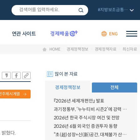
#지방보조금통합관리망
연관 사이트
ENG
HOME
경제정책정보
경제정책자료
최신자료
많이 본 자료
경제정책정보
전체
련주제시계열
『2026년 세제개편안』 발표
과기정통부, ‘누누티비 시즌2’에 강력 대응 의지 밝혀
2026년 한국 주식시장 여건 및 전망
2026년 6월 외국인 증권투자 동향
 밝혔다.
“초(超)성장+신(新)공간, 대체불가 산업강국”