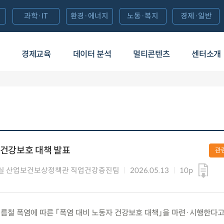
과학·IT
환경·에너지
노동·복지
경제·일반
경제교육
데이터 분석
멀티콘텐츠
센터소개
자 건강보호 대책 발표
관
실 산업보건보상정책관 직업건강증진팀
2026.05.13
10p
수) 여름철 폭염에 따른 「폭염 대비 노동자 건강보호 대책」을 마련·시행한다고