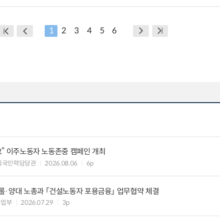
1
2
3
4
5
6
세요” 이주노동자 노동존중 캠페인 개최
외국인력담당관
2026.08.06
6p
룹·양대 노총과 「건설노동자 포용금융」 업무협약 체결
사업부
2026.07.29
3p