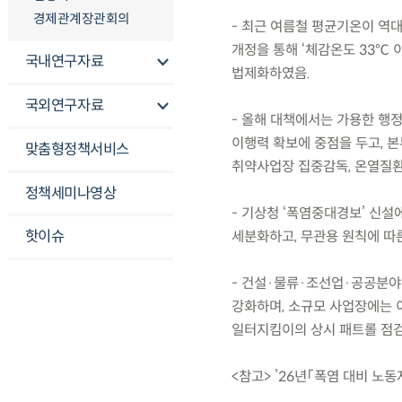
경제관계장관회의
- 최근 여름철 평균기온이 역
개정을 통해 ‘체감온도 33℃ 
국내연구자료
법제화하였음.
국외연구자료
- 올해 대책에서는 가용한 행
이행력 확보에 중점을 두고, 
맞춤형정책서비스
취약사업장 집중감독, 온열질환
정책세미나영상
- 기상청 ‘폭염중대경보’ 신설에
핫이슈
세분화하고, 무관용 원칙에 따른
- 건설·물류·조선업·공공분야
강화하며, 소규모 사업장에는 
일터지킴이의 상시 패트롤 점검
<참고> ’26년「폭염 대비 노