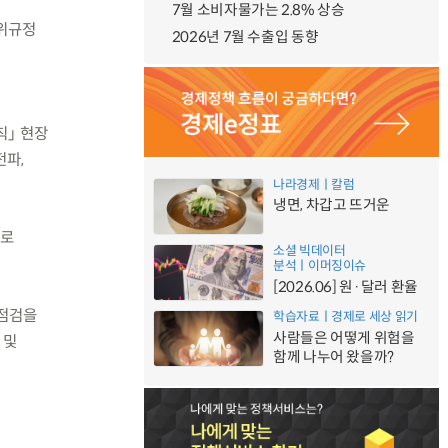
7월 소비자물가는 2.8% 상승
하위규정
2026년 7월 수출입 동향
칙」 현장
전파,
나라경제ㅣ칼럼
냉면, 차갑고 뜨거운
)로
소셜 빅데이터
분석ㅣ이머징이슈
[2026.06] 원·달러 환율
·점검을
학습자료ㅣ경제로 세상 읽기
사람들은 어떻게 위험을
 및
함께 나누어 왔을까?