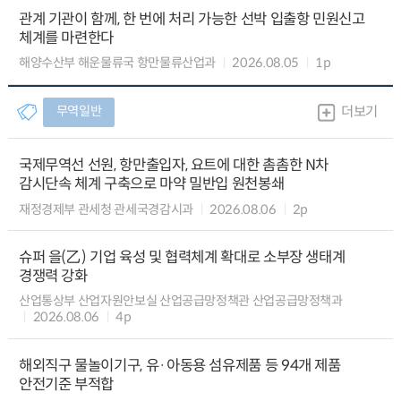
관계 기관이 함께, 한 번에 처리 가능한 선박 입출항 민원신고
체계를 마련한다
해양수산부 해운물류국 항만물류산업과
2026.08.05
1p
무역일반
더보기
국제무역선 선원, 항만출입자, 요트에 대한 촘촘한 N차
감시단속 체계 구축으로 마약 밀반입 원천봉쇄
재정경제부 관세청 관세국경감시과
2026.08.06
2p
슈퍼 을(乙) 기업 육성 및 협력체계 확대로 소부장 생태계
경쟁력 강화
산업통상부 산업자원안보실 산업공급망정책관 산업공급망정책과
2026.08.06
4p
해외직구 물놀이기구, 유·아동용 섬유제품 등 94개 제품
안전기준 부적합