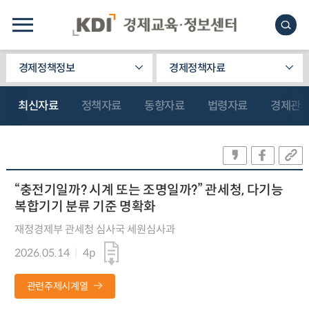
경제정책정보
경제정책자료
최신자료
정책자료
동향자료
법령자료
경제관
“충전기일까? 시계 또는 조명일까?” 관세청, 다기능
복합기기 분류 기준 명확화
재정경제부 관세청 심사국 세원심사과
2026.05.14
4p
관련주제시계열