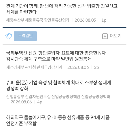
관계 기관이 함께, 한 번에 처리 가능한 선박 입출항 민원신고
체계를 마련한다
해양수산부 해운물류국 항만물류산업과
2026.08.05
1p
무역일반
더보기
국제무역선 선원, 항만출입자, 요트에 대한 촘촘한 N차
감시단속 체계 구축으로 마약 밀반입 원천봉쇄
재정경제부 관세청 관세국경감시과
2026.08.06
2p
슈퍼 을(乙) 기업 육성 및 협력체계 확대로 소부장 생태계
경쟁력 강화
산업통상부 산업자원안보실 산업공급망정책관 산업공급망정책과
2026.08.06
4p
해외직구 물놀이기구, 유·아동용 섬유제품 등 94개 제품
안전기준 부적합