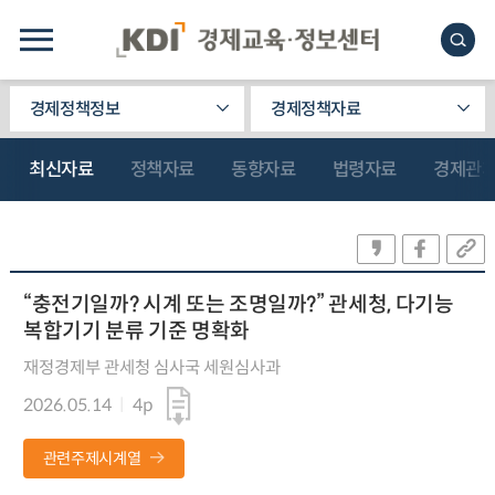
경제정책정보
경제정책자료
최신자료
정책자료
동향자료
법령자료
경제관
“충전기일까? 시계 또는 조명일까?” 관세청, 다기능
복합기기 분류 기준 명확화
재정경제부 관세청 심사국 세원심사과
2026.05.14
4p
관련주제시계열