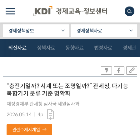
경제정책정보
경제정책자료
최신자료
정책자료
동향자료
법령자료
경제관
“충전기일까? 시계 또는 조명일까?” 관세청, 다기능
복합기기 분류 기준 명확화
재정경제부 관세청 심사국 세원심사과
2026.05.14
4p
관련주제시계열