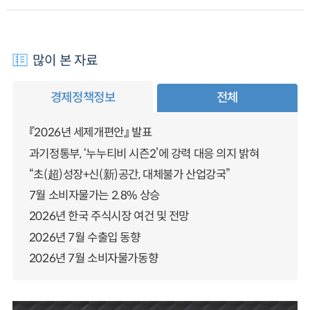
많이 본 자료
경제정책정보
전체
『2026년 세제개편안』 발표
과기정통부, ‘누누티비 시즌2’에 강력 대응 의지 밝혀
“초(超)성장+신(新)공간, 대체불가 산업강국”
7월 소비자물가는 2.8% 상승
2026년 한국 주식시장 여건 및 전망
2026년 7월 수출입 동향
2026년 7월 소비자물가동향