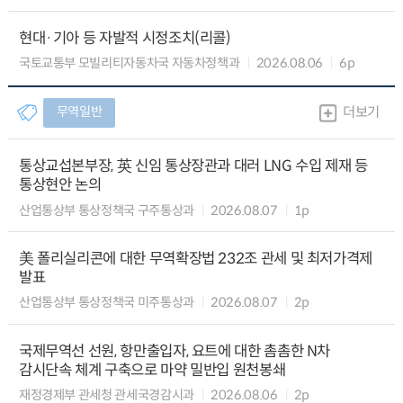
현대·기아 등 자발적 시정조치(리콜)
국토교통부 모빌리티자동차국 자동차정책과
2026.08.06
6p
무역일반
더보기
통상교섭본부장, 英 신임 통상장관과 대러 LNG 수입 제재 등
통상현안 논의
산업통상부 통상정책국 구주통상과
2026.08.07
1p
美 폴리실리콘에 대한 무역확장법 232조 관세 및 최저가격제
발표
산업통상부 통상정책국 미주통상과
2026.08.07
2p
국제무역선 선원, 항만출입자, 요트에 대한 촘촘한 N차
감시단속 체계 구축으로 마약 밀반입 원천봉쇄
재정경제부 관세청 관세국경감시과
2026.08.06
2p