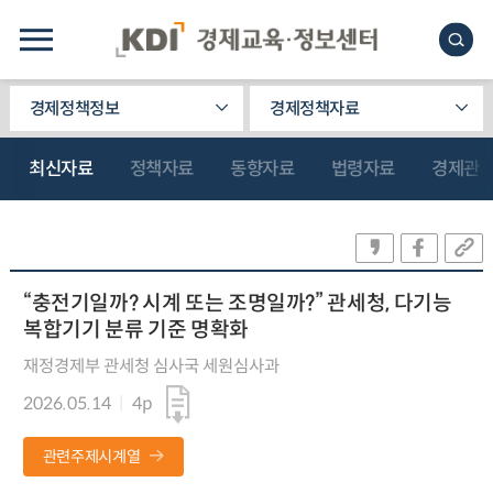
경제정책정보
경제정책자료
최신자료
정책자료
동향자료
법령자료
경제관
“충전기일까? 시계 또는 조명일까?” 관세청, 다기능
복합기기 분류 기준 명확화
재정경제부 관세청 심사국 세원심사과
2026.05.14
4p
관련주제시계열