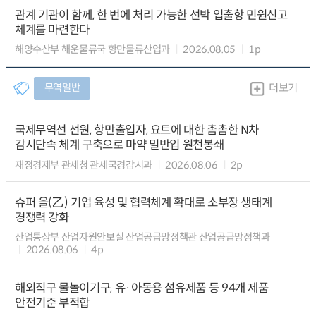
관계 기관이 함께, 한 번에 처리 가능한 선박 입출항 민원신고
체계를 마련한다
해양수산부 해운물류국 항만물류산업과
2026.08.05
1p
무역일반
더보기
국제무역선 선원, 항만출입자, 요트에 대한 촘촘한 N차
감시단속 체계 구축으로 마약 밀반입 원천봉쇄
재정경제부 관세청 관세국경감시과
2026.08.06
2p
슈퍼 을(乙) 기업 육성 및 협력체계 확대로 소부장 생태계
경쟁력 강화
산업통상부 산업자원안보실 산업공급망정책관 산업공급망정책과
2026.08.06
4p
해외직구 물놀이기구, 유·아동용 섬유제품 등 94개 제품
안전기준 부적합