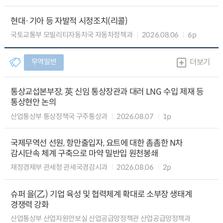
현대·기아 등 자발적 시정조치(리콜)
국토교통부 모빌리티자동차국 자동차정책과
2026.08.06
6p
무역일반
더보기
통상교섭본부장, 英 신임 통상장관과 대러 LNG 수입 제재 등
통상현안 논의
산업통상부 통상정책국 구주통상과
2026.08.07
1p
국제무역선 선원, 항만출입자, 요트에 대한 촘촘한 N차
감시단속 체계 구축으로 마약 밀반입 원천봉쇄
재정경제부 관세청 관세국경감시과
2026.08.06
2p
슈퍼 을(乙) 기업 육성 및 협력체계 확대로 소부장 생태계
경쟁력 강화
산업통상부 산업자원안보실 산업공급망정책관 산업공급망정책과