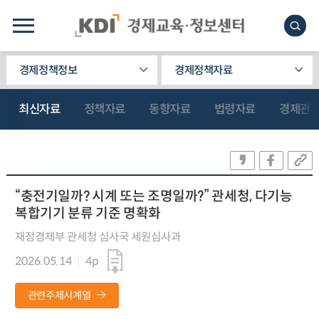
경제정책정보
경제정책자료
최신자료
정책자료
동향자료
법령자료
경제관
“충전기일까? 시계 또는 조명일까?” 관세청, 다기능
복합기기 분류 기준 명확화
재정경제부 관세청 심사국 세원심사과
2026.05.14
4p
관련주제시계열