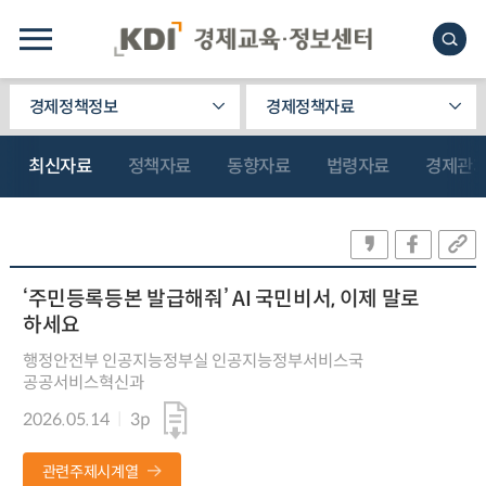
경제정책정보
경제정책자료
최신자료
정책자료
동향자료
법령자료
경제관
‘주민등록등본 발급해줘’ AI 국민비서, 이제 말로
하세요
행정안전부 인공지능정부실 인공지능정부서비스국
공공서비스혁신과
2026.05.14
3p
관련주제시계열