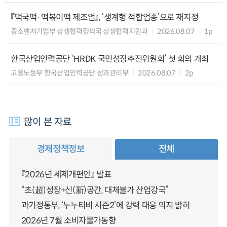
『떡국떡·떡볶이떡 제조업』, ‘생계형 적합업종’으로 재지정
중소벤처기업부 상생협력정책국 상생협력지원과
2026.08.07
1p
한국산업인력공단 ‘HRDK 국민성장추진위원회’ 첫 회의 개최
고용노동부 한국산업인력공단 성과관리부
2026.08.07
2p
많이 본 자료
경제정책정보
전체
『2026년 세제개편안』 발표
“초(超)성장+신(新)공간, 대체불가 산업강국”
과기정통부, ‘누누티비 시즌2’에 강력 대응 의지 밝혀
2026년 7월 소비자물가동향