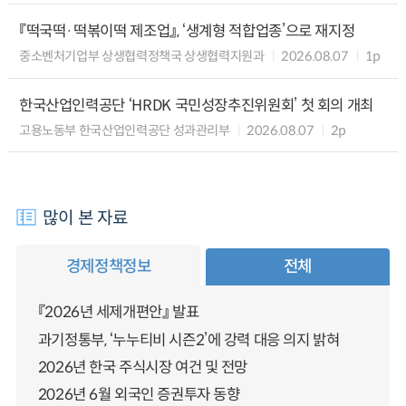
『떡국떡·떡볶이떡 제조업』, ‘생계형 적합업종’으로 재지정
중소벤처기업부 상생협력정책국 상생협력지원과
2026.08.07
1p
한국산업인력공단 ‘HRDK 국민성장추진위원회’ 첫 회의 개최
고용노동부 한국산업인력공단 성과관리부
2026.08.07
2p
많이 본 자료
경제정책정보
전체
『2026년 세제개편안』 발표
과기정통부, ‘누누티비 시즌2’에 강력 대응 의지 밝혀
2026년 한국 주식시장 여건 및 전망
2026년 6월 외국인 증권투자 동향