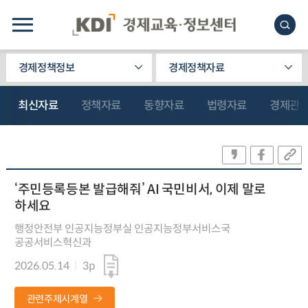
경제정책정보
경제정책자료
최신자료
정책자료
동향자료
법령자료
경제관
‘주민등록등본 발급해줘’ AI 국민비서, 이제 말로
하세요
행정안전부 인공지능정부실 인공지능정부서비스국
공공서비스혁신과
2026.05.14
3p
관련주제시계열