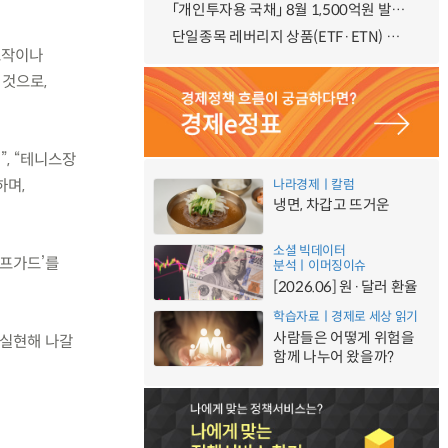
「개인투자용 국채」 8월 1,500억원 발행 예정
단일종목 레버리지 상품(ETF·ETN) 기본예탁금 강화 조기시행 방안 안내
조작이나
 것으로,
, “테니스장
하며,
나라경제ㅣ칼럼
냉면, 차갑고 뜨거운
소셜 빅데이터
이프가드’를
분석ㅣ이머징이슈
[2026.06] 원·달러 환율
학습자료ㅣ경제로 세상 읽기
사람들은 어떻게 위험을
 실현해 나갈
함께 나누어 왔을까?