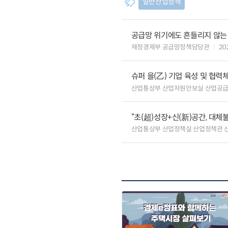
일반산업정책
공급망 위기에도 흔들리지 않는
재정경제부 공급망정책담당관
20
슈퍼 을(乙) 기업 육성 및 협
산업통상부 산업자원안보실 산업공
“초(超)성장+신(新)공간, 대체
산업통상부 산업정책실 산업정책관 