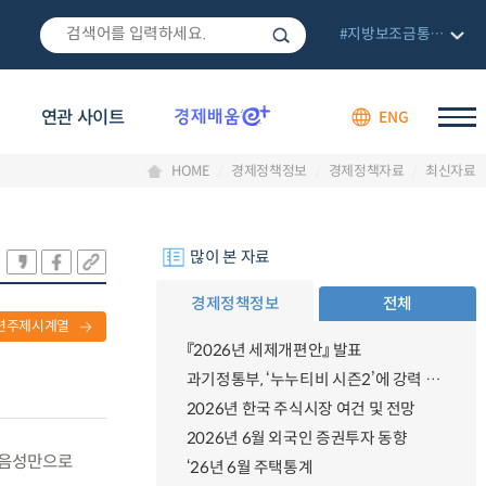
#지방보조금통합관리망
연관 사이트
ENG
HOME
경제정책정보
경제정책자료
최신자료
많이 본 자료
경제정책정보
전체
련주제시계열
『2026년 세제개편안』 발표
과기정통부, ‘누누티비 시즌2’에 강력 대응 의지 밝혀
2026년 한국 주식시장 여건 및 전망
2026년 6월 외국인 증권투자 동향
이 음성만으로
‘26년 6월 주택통계