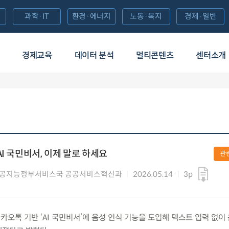
과학·IT
환경·에너지
노동·복지
경제·일반
경제교육
데이터 분석
멀티콘텐츠
센터소개
I 국민비서, 이제 말로 하세요
관
인공지능정부서비스국 공공서비스혁신과
2026.05.14
3p
) 카카오톡 기반 ‘AI 국민비서’에 음성 인식 기능을 도입해 텍스트 입력 없