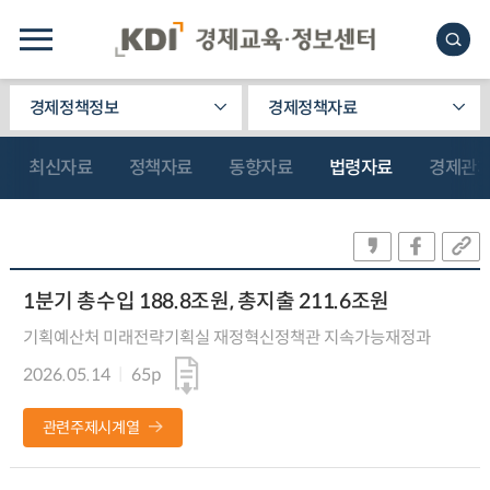
경제정책정보
경제정책자료
최신자료
정책자료
동향자료
법령자료
경제관
1분기 총수입 188.8조원, 총지출 211.6조원
기획예산처 미래전략기획실 재정혁신정책관 지속가능재정과
2026.05.14
65p
관련주제시계열