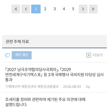
1
2
3
4
5
관련 주제 자료
예산.결산
더보기
「2027 남극조약협의당사국회의」, 「2029
연천세계구석기엑스포」 등 3개 국제행사 국비지원 타당성 심사
통과
기획예산처 재정성과국 재정성과총괄과
2026.08.05
3p
조세지출 정비와 관련하여 제기된 주요 의견에 대해
설명드립니다.