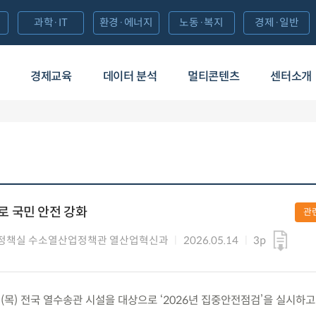
과학·IT
환경·에너지
노동·복지
경제·일반
경제교육
데이터 분석
멀티콘텐츠
센터소개
 국민 안전 강화
관
정책실 수소열산업정책관 열산업혁신과
2026.05.14
3p
4.(목) 전국 열수송관 시설을 대상으로 ‘2026년 집중안전점검’을 실시하