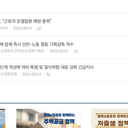
, “근로자 온열질환 예방 총력”
관리과
2026.08.05
2p
자재 업체 즉시 산안-노동 합동 기획감독 착수
보건감독국 안전보건감독기획과
2026.08.04
1p
2단계 격상에 따라 폭염 및 질식위험 대응 강화 긴급지시
업건강증진팀
2026.08.03
4p