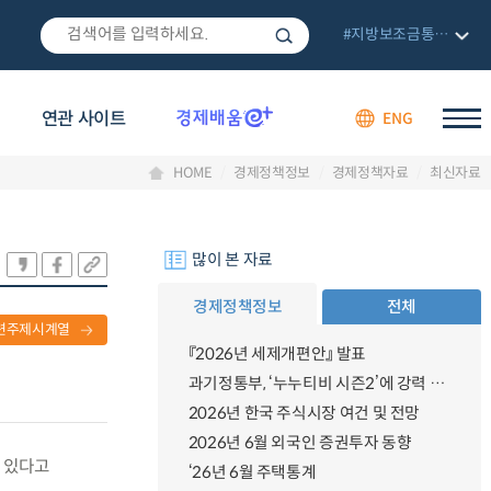
#지방보조금통합관리망
연관 사이트
ENG
HOME
경제정책정보
경제정책자료
최신자료
많이 본 자료
경제정책정보
전체
련주제시계열
『2026년 세제개편안』 발표
과기정통부, ‘누누티비 시즌2’에 강력 대응 의지 밝혀
2026년 한국 주식시장 여건 및 전망
2026년 6월 외국인 증권투자 동향
고 있다고
‘26년 6월 주택통계