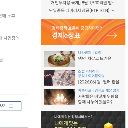
「개인투자용 국채」 8월 1,500억원 발행 예정
단일종목 레버리지 상품(ETF·ETN) 기본예탁금 강화 조기시행 방안 안내
비롯해 노후
0개 사업장에
나라경제ㅣ칼럼
냉면, 차갑고 뜨거운
별
소셜 빅데이터
분석ㅣ이머징이슈
[2026.06] 원·달러 환율
학습자료ㅣ경제로 세상 읽기
사람들은 어떻게 위험을
함께 나누어 왔을까?
보기