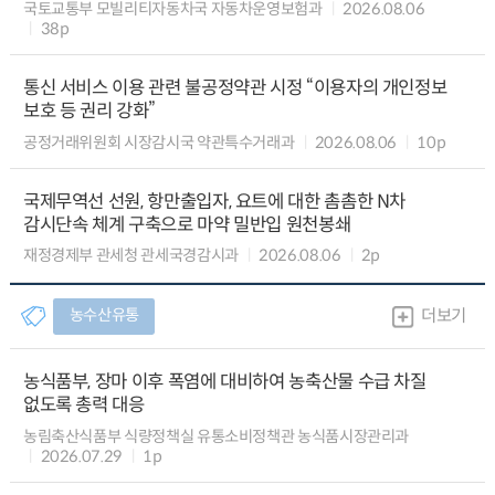
국토교통부 모빌리티자동차국 자동차운영보험과
2026.08.06
38p
통신 서비스 이용 관련 불공정약관 시정 “이용자의 개인정보
보호 등 권리 강화”
공정거래위원회 시장감시국 약관특수거래과
2026.08.06
10p
국제무역선 선원, 항만출입자, 요트에 대한 촘촘한 N차
감시단속 체계 구축으로 마약 밀반입 원천봉쇄
재정경제부 관세청 관세국경감시과
2026.08.06
2p
농수산유통
더보기
농식품부, 장마 이후 폭염에 대비하여 농축산물 수급 차질
없도록 총력 대응
농림축산식품부 식량정책실 유통소비정책관 농식품시장관리과
2026.07.29
1p