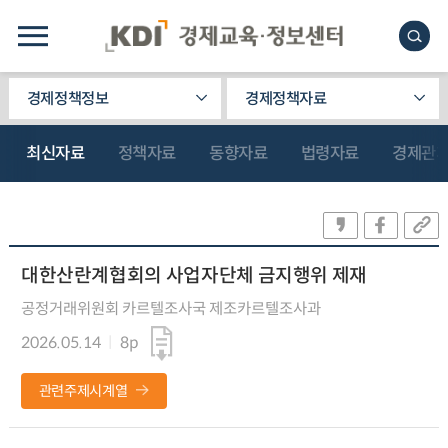
경제정책정보
경제정책자료
최신자료
정책자료
동향자료
법령자료
경제관
대한산란계협회의 사업자단체 금지행위 제재
공정거래위원회 카르텔조사국 제조카르텔조사과
2026.05.14
8p
관련주제시계열