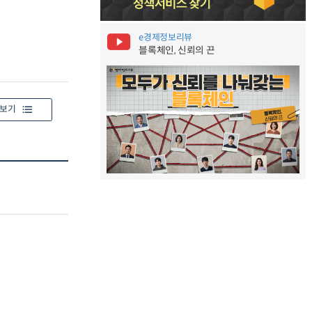
e경제정보리뷰
블록체인, 신뢰의 끈
보기