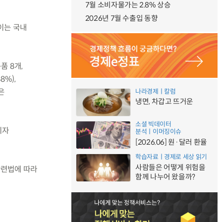
7월 소비자물가는 2.8% 상승
2026년 7월 수출입 동향
 이는 국내
품 8개,
8%),
은
나라경제ㅣ칼럼
냉면, 차갑고 뜨거운
소셜 빅데이터
비자
분석ㅣ이머징이슈
[2026.06] 원·달러 환율
학습자료ㅣ경제로 세상 읽기
사람들은 어떻게 위험을
관련법에 따라
함께 나누어 왔을까?