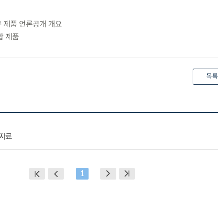
구 제품 언론공개 개요
합 제품
목록
명자료
1