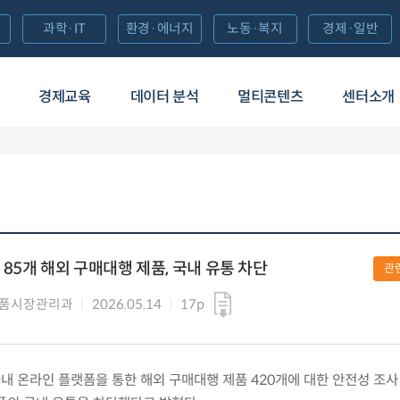
과학·IT
환경·에너지
노동·복지
경제·일반
경제교육
데이터 분석
멀티콘텐츠
센터소개
85개 해외 구매대행 제품, 국내 유통 차단
관
제품시장관리과
2026.05.14
17p
) 국내 온라인 플랫폼을 통한 해외 구매대행 제품 420개에 대한 안전성 조사