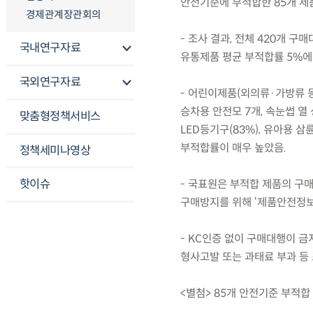
안전기준에 부적합한 85개 제
경제관계장관회의
- 조사 결과, 전체 420개 구
국내연구자료
유통제품 평균 부적합률 5%에 
국외연구자료
- 어린이제품(외의류·가방류 등 
승차용 안전모 7개, 속눈썹 열 
맞춤형정책서비스
LED등기구(83%), 유아용 삼
부적합률이 매우 높았음.
정책세미나영상
핫이슈
- 국표원은 부적합 제품의 구
구매방지를 위해 ‘제품안전정보
- KC인증 없이 구매대행이 
형사고발 또는 과태료 부과 등
<별첨> 85개 안전기준 부적합