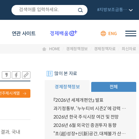
#지방보조금통합관리망
연관 사이트
ENG
HOME
경제정책정보
경제정책자료
최신자료
많이 본 자료
경제정책정보
전체
련주제시계열
『2026년 세제개편안』 발표
과기정통부, ‘누누티비 시즌2’에 강력 대응 의지 밝혀
2026년 한국 주식시장 여건 및 전망
2026년 6월 외국인 증권투자 동향
 결과, 국내
“초(超)성장+신(新)공간, 대체불가 산업강국”