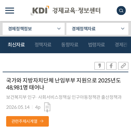
경제정책정보
경제정책자료
최신자료
정책자료
동향자료
법령자료
경제관
국가와 지방자치단체 난임부부 지원으로 2025년도
48,981명 태어나
보건복지부 인구·사회서비스정책실 인구아동정책관 출산정책과
2026.05.14
4p
관련주제시계열