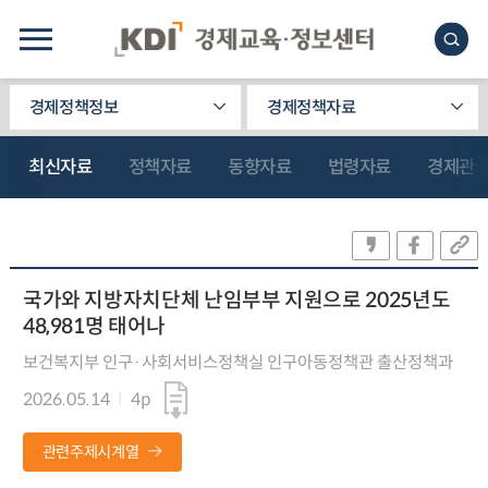
경제정책정보
경제정책자료
최신자료
정책자료
동향자료
법령자료
경제관
국가와 지방자치단체 난임부부 지원으로 2025년도
48,981명 태어나
보건복지부 인구·사회서비스정책실 인구아동정책관 출산정책과
2026.05.14
4p
관련주제시계열