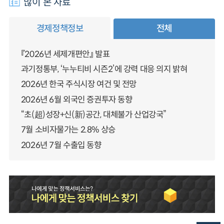
많이 본 자료
경제정책정보
전체
『2026년 세제개편안』 발표
과기정통부, ‘누누티비 시즌2’에 강력 대응 의지 밝혀
2026년 한국 주식시장 여건 및 전망
2026년 6월 외국인 증권투자 동향
“초(超)성장+신(新)공간, 대체불가 산업강국”
7월 소비자물가는 2.8% 상승
2026년 7월 수출입 동향