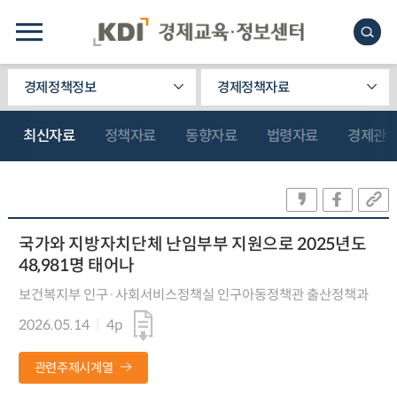
경제정책정보
경제정책자료
최신자료
정책자료
동향자료
법령자료
경제관
국가와 지방자치단체 난임부부 지원으로 2025년도
48,981명 태어나
보건복지부 인구·사회서비스정책실 인구아동정책관 출산정책과
2026.05.14
4p
관련주제시계열