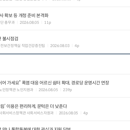
사 확보 등 개청 준비 본격화
단 총무과
2026.08.05
11p
간 불시점검
안전보건정책실 직업건강증진팀
2026.08.03
4p
쉬어 가세요” 폭염 대응 어르신 쉼터 확대, 경로당 운영시간 연장
노인정책관 노인지원과
2026.08.05
239p
림’ 이용은 편리하게, 문턱은 더 낮춘다
 사회서비스정책관 사회서비스자원과
2026.08.05
4p
장 만나 통합돌봄에 대한 관심과 지원 당부