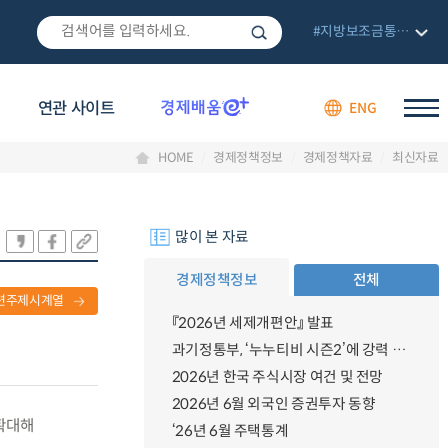
#지방보조금통합관리망
연관 사이트
ENG
HOME
경제정책정보
경제정책자료
최신자료
많이 본 자료
경제정책정보
전체
련주제시계열
『2026년 세제개편안』 발표
과기정통부, ‘누누티비 시즌2’에 강력 대응 의지 밝혀
2026년 한국 주식시장 여건 및 전망
2026년 6월 외국인 증권투자 동향
 확대해
‘26년 6월 주택통계