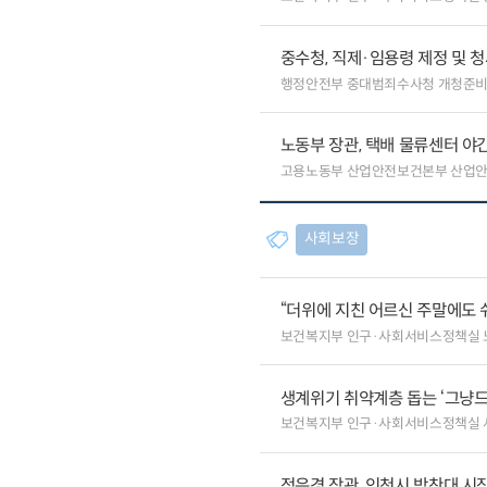
중수청, 직제·임용령 제정 및 청
행정안전부 중대범죄수사청 개청준비
노동부 장관, 택배 물류센터 야
고용노동부 산업안전보건본부 산업
사회보장
“더위에 지친 어르신 주말에도 
보건복지부 인구·사회서비스정책실 
생계위기 취약계층 돕는 ‘그냥드
보건복지부 인구·사회서비스정책실
정은경 장관, 인천시 박찬대 시