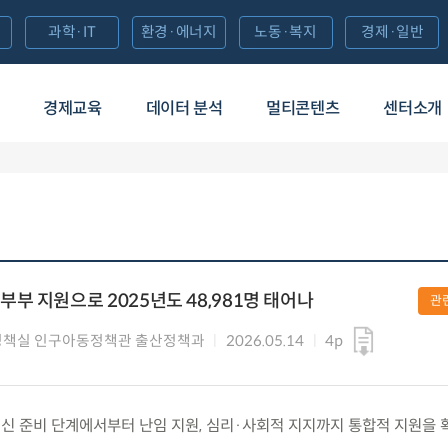
과학·IT
환경·에너지
노동·복지
경제·일반
경제교육
데이터 분석
멀티콘텐츠
센터소개
부 지원으로 2025년도 48,981명 태어나
관
정책실 인구아동정책관 출산정책과
2026.05.14
4p
목) 임신 준비 단계에서부터 난임 지원, 심리·사회적 지지까지 통합적 지원을