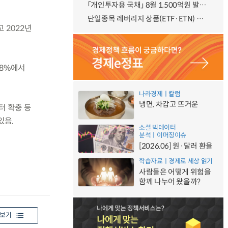
「개인투자용 국채」 8월 1,500억원 발행 예정
단일종목 레버리지 상품(ETF·ETN) 기본예탁금 강화 조기시행 방안 안내
 2022년
.8%에서
나라경제ㅣ칼럼
냉면, 차갑고 뜨거운
터 확충 등
있음.
소셜 빅데이터
분석ㅣ이머징이슈
[2026.06] 원·달러 환율
학습자료ㅣ경제로 세상 읽기
사람들은 어떻게 위험을
함께 나누어 왔을까?
보기