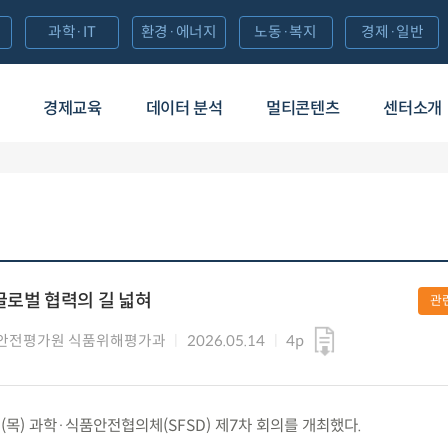
과학·IT
환경·에너지
노동·복지
경제·일반
경제교육
데이터 분석
멀티콘텐츠
센터소개
글로벌 협력의 길 넓혀
관
안전평가원 식품위해평가과
2026.05.14
4p
.(목) 과학·식품안전협의체(SFSD) 제7차 회의를 개최했다.