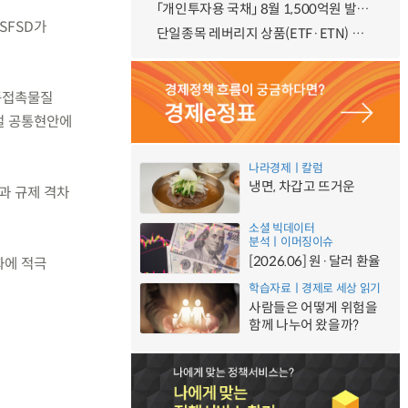
「개인투자용 국채」 8월 1,500억원 발행 예정
SFSD가
단일종목 레버리지 상품(ETF·ETN) 기본예탁금 강화 조기시행 방안 안내
식품접촉물질
벌 공통현안에
나라경제ㅣ칼럼
냉면, 차갑고 뜨거운
과 규제 격차
소셜 빅데이터
분석ㅣ이머징이슈
[2026.06] 원·달러 환율
화에 적극
학습자료ㅣ경제로 세상 읽기
사람들은 어떻게 위험을
함께 나누어 왔을까?