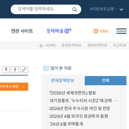
#지방보조금통합관리망
연관 사이트
ENG
HOME
경제정책정보
경제정책자료
최신자료
많이 본 자료
경제정책정보
전체
련주제시계열
『2026년 세제개편안』 발표
과기정통부, ‘누누티비 시즌2’에 강력 대응 의지 밝혀
2026년 한국 주식시장 여건 및 전망
2026년 6월 외국인 증권투자 동향
‘26년 6월 주택통계