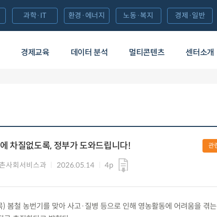
과학·IT
환경·에너지
노동·복지
경제·일반
경제교육
데이터 분석
멀티콘텐츠
센터소개
에 차질없도록, 정부가 도와드립니다!
관
농촌사회서비스과
2026.05.14
4p
.(목) 봄철 농번기를 맞아 사고·질병 등으로 인해 영농활동에 어려움을 겪