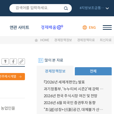
#지방보조금통합관리망
연관 사이트
ENG
HOME
경제정책정보
경제정책자료
최신자료
많이 본 자료
경제정책정보
전체
련주제시계열
『2026년 세제개편안』 발표
과기정통부, ‘누누티비 시즌2’에 강력 대응 의지 밝혀
2026년 한국 주식시장 여건 및 전망
2026년 6월 외국인 증권투자 동향
는 농업인을
“초(超)성장+신(新)공간, 대체불가 산업강국”