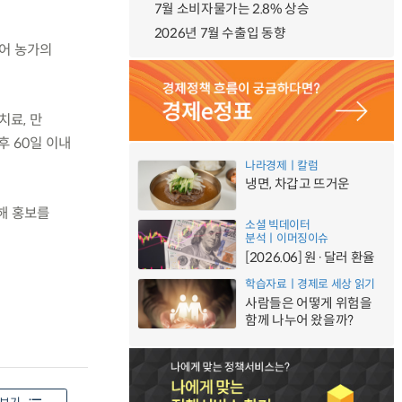
7월 소비자물가는 2.8% 상승
2026년 7월 수출입 동향
있어 농가의
치료, 만
후 60일 이내
나라경제ㅣ칼럼
냉면, 차갑고 뜨거운
해 홍보를
소셜 빅데이터
분석ㅣ이머징이슈
[2026.06] 원·달러 환율
학습자료ㅣ경제로 세상 읽기
사람들은 어떻게 위험을
함께 나누어 왔을까?