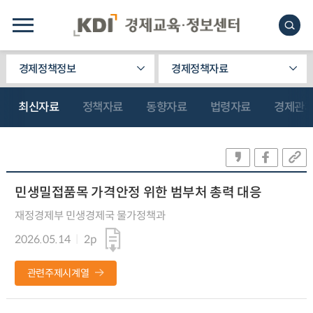
경제정책정보
경제정책자료
최신자료
정책자료
동향자료
법령자료
경제관
민생밀접품목 가격안정 위한 범부처 총력 대응
재정경제부 민생경제국 물가정책과
2026.05.14
2p
관련주제시계열