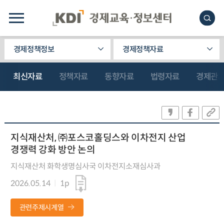
경제정책정보
경제정책자료
최신자료
정책자료
동향자료
법령자료
경제관
지식재산처, ㈜포스코홀딩스와 이차전지 산업
경쟁력 강화 방안 논의
지식재산처 화학생명심사국 이차전지소재심사과
2026.05.14
1p
관련주제시계열