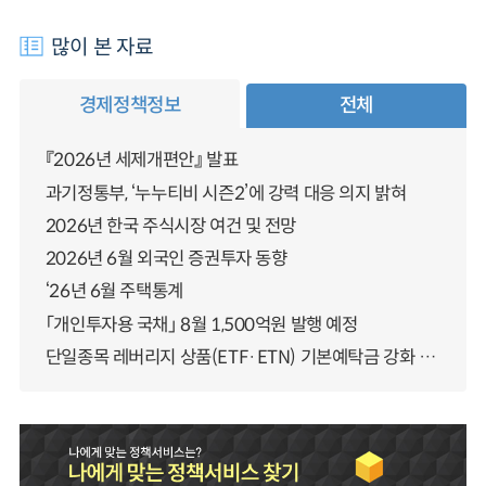
많이 본 자료
경제정책정보
전체
『2026년 세제개편안』 발표
과기정통부, ‘누누티비 시즌2’에 강력 대응 의지 밝혀
2026년 한국 주식시장 여건 및 전망
2026년 6월 외국인 증권투자 동향
‘26년 6월 주택통계
「개인투자용 국채」 8월 1,500억원 발행 예정
단일종목 레버리지 상품(ETF·ETN) 기본예탁금 강화 조기시행 방안 안내