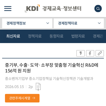
경제정책정보
경제정책자료
최신자료
정책자료
동향자료
법령자료
경제관
중기부, 수출·도약·소부장 맞춤형 기술혁신 R&D에
156억 원 지원
중소벤처기업부 중소기업정책실 기술혁신정책관 기술개발과
2026.05.15
2p
관련주제시계열