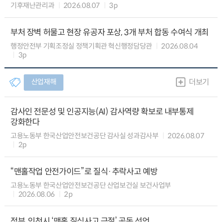
기후재난관리과
2026.08.07
3p
부처 장벽 허물고 현장 유공자 포상, 3개 부처 합동 수여식 개최
행정안전부 기획조정실 정책기획관 혁신행정담당관
2026.08.04
3p
산업재해
더보기
감사인 전문성 및 인공지능(AI) 감사역량 확보로 내부통제
강화한다
고용노동부 한국산업안전보건공단 감사실 성과감사부
2026.08.07
2p
“맨홀작업 안전가이드”로 질식·추락사고 예방
고용노동부 한국산업안전보건공단 산업보건실 보건사업부
2026.08.06
2p
정부, 인천시 ‘맨홀 질식사고 근절’ 공동 선언