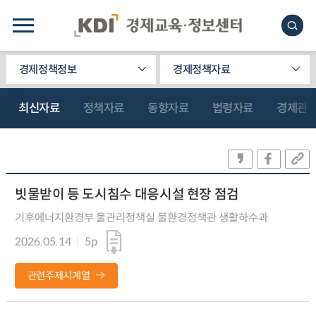
경제정책정보
경제정책자료
최신자료
정책자료
동향자료
법령자료
경제관
빗물받이 등 도시침수 대응시설 현장 점검
기후에너지환경부 물관리정책실 물환경정책관 생활하수과
2026.05.14
5p
관련주제시계열