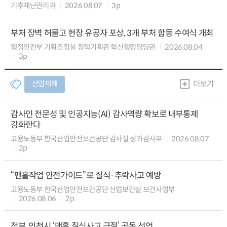
기후재난관리과
2026.08.07
3p
부처 장벽 허물고 현장 유공자 포상, 3개 부처 합동 수여식 개최
행정안전부 기획조정실 정책기획관 혁신행정담당관
2026.08.04
3p
산업재해
더보기
감사인 전문성 및 인공지능(AI) 감사역량 확보로 내부통제
강화한다
고용노동부 한국산업안전보건공단 감사실 성과감사부
2026.08.07
2p
“맨홀작업 안전가이드”로 질식·추락사고 예방
고용노동부 한국산업안전보건공단 산업보건실 보건사업부
2026.08.06
2p
정부, 인천시 ‘맨홀 질식사고 근절’ 공동 선언