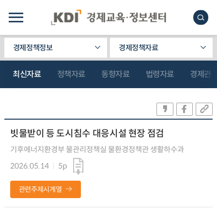
경제정책정보
경제정책자료
최신자료
정책자료
동향자료
법령자료
경제관
빗물받이 등 도시침수 대응시설 현장 점검
기후에너지환경부 물관리정책실 물환경정책관 생활하수과
2026.05.14
5p
관련주제시계열